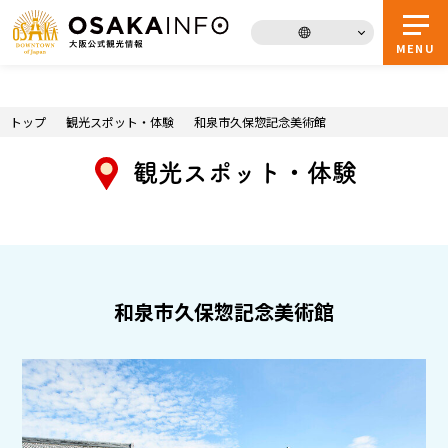
トップページへ
MENU
お得な
デジタル
トップ
観光スポット・体験
和泉市久保惣記念美術館
チケット
ガイドブック
観光スポット・体験
大阪まるわかり
イベント
モデルコース
観光スポット・体験
グルメ
特集
和泉市久保惣記念美術館
お役立ち情報