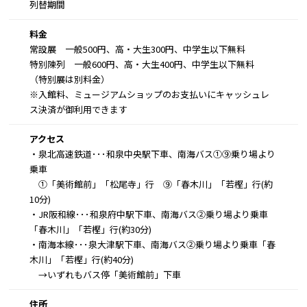
列替期間
料金
常設展 一般500円、高・大生300円、中学生以下無料
特別陳列 一般600円、高・大生400円、中学生以下無料
（特別展は別料金）
※入館料、ミュージアムショップのお支払いにキャッシュレ
ス決済が御利用できます
アクセス
・泉北高速鉄道･･･和泉中央駅下車、南海バス①⑨乗り場より
乗車
①「美術館前」「松尾寺」行 ⑨「春木川」「若樫」行(約
10分)
・JR阪和線･･･和泉府中駅下車、南海バス②乗り場より乗車
「春木川」「若樫」行(約30分)
・南海本線･･･泉大津駅下車、南海バス②乗り場より乗車「春
木川」「若樫」行(約40分)
→いずれもバス停「美術館前」下車
住所