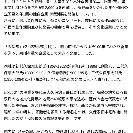
す。日本と中国の絵画、書、工芸品など東洋古美術を主に国宝2点、重
要文化財29点を含む約12,000点を所蔵し、所蔵品をいかした年4～5回の
企画展と年1回の独自企画の特別展を開催しています。
さらに、展示会以外にも、茶会やコンサート、市民による作品展など、
市民の創作活動並びに発表の機会と場を提供し、市の文化振興につとめ
ています。
「久保惣」(久保惣株式会社)は、明治時代からおよそ100年にわたり綿業
を営み、泉州有数の企業として大きく発展しました。
同社は初代久保惣太郎氏(1863-1928)が明治19年(1886)に創業し、二代久
保惣太郎氏(1889-1944)、久保忠清氏(1900-1954)、三代久保惣太郎氏
(1926-1984)と引き継がれ、地元和泉市の発展に大きく寄与しました。
昭和52年の廃業を機に三大久保惣太郎氏が代表して、所縁の地である和
泉氏の地域文化発展と地元への報恩の意を込め、歴代の会社代表者が収
集した美術品、および美術館の建物、敷地、基金が和泉市へ寄贈され、
昭和57年10月に、寄贈者を顕彰する館名をつけ、久保家旧本宅跡地に開
館したのが「和泉市久保惣記念美術館」です。
館内には6室の展示室があり、鎌倉時代から江戸時代の絵画、江戸時代